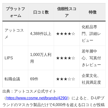
プラットフ
信頼性スコ
口コミ数
特徴
ォーム
ア
化粧品専
アットコス
4,388件以上
★★★★☆
門、詳細レ
メ
ビュー
若年層中
1,000万人利
LIPS
★★★★☆
心、写真付
用
きレビュー
企業文化、
転職会議
69件
★★★☆☆
社員満足度
出典：アットコスメ公式サイト
（
https://www.cosme.net/brands/4290/
）によると、D-UPブ
ランドのマスカラ製品だけで4,000件を超える口コミが投稿