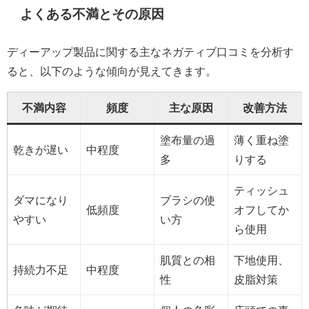
よくある不満とその原因
ディーアップ製品に関する主なネガティブ口コミを分析す
ると、以下のような傾向が見えてきます。
不満内容
頻度
主な原因
改善方法
塗布量の過
薄く重ね塗
乾きが遅い
中程度
多
りする
ティッシュ
ダマになり
ブラシの使
低頻度
オフしてか
やすい
い方
ら使用
肌質との相
下地使用、
持続力不足
中程度
性
皮脂対策