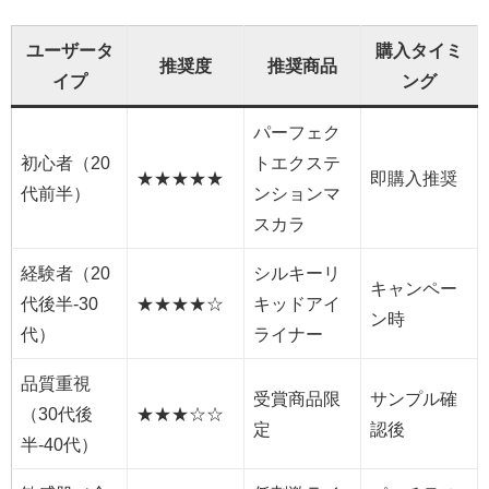
ユーザータ
購入タイミ
推奨度
推奨商品
イプ
ング
パーフェク
初心者（20
トエクステ
★★★★★
即購入推奨
代前半）
ンションマ
スカラ
経験者（20
シルキーリ
キャンペー
代後半-30
★★★★☆
キッドアイ
ン時
代）
ライナー
品質重視
受賞商品限
サンプル確
（30代後
★★★☆☆
定
認後
半-40代）