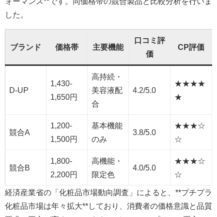
ォーマンス**です。同価格帯の競合製品と比較分析を行いま
した。
口コミ評
ブランド
価格帯
主要機能
CP評価
価
高持続・
1,430-
★★★★
D-UP
美容液配
4.2/5.0
1,650円
★
合
1,200-
基本機能
★★★☆
競合A
3.8/5.0
1,500円
のみ
☆
1,800-
高機能・
★★★☆
競合B
4.0/5.0
2,200円
限定色
☆
経済産業省の「化粧品市場動向調査」によると、**プチプラ
化粧品市場は年々拡大**しており、消費者の価格意識と品質