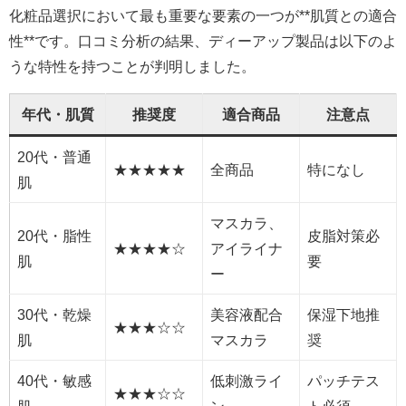
化粧品選択において最も重要な要素の一つが**肌質との適合
性**です。口コミ分析の結果、ディーアップ製品は以下のよ
うな特性を持つことが判明しました。
年代・肌質
推奨度
適合商品
注意点
20代・普通
★★★★★
全商品
特になし
肌
マスカラ、
20代・脂性
皮脂対策必
★★★★☆
アイライナ
肌
要
ー
30代・乾燥
美容液配合
保湿下地推
★★★☆☆
肌
マスカラ
奨
40代・敏感
低刺激ライ
パッチテス
★★★☆☆
肌
ン
ト必須